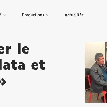
é
Productions
Actualités
r le
Agrandir
data et
»