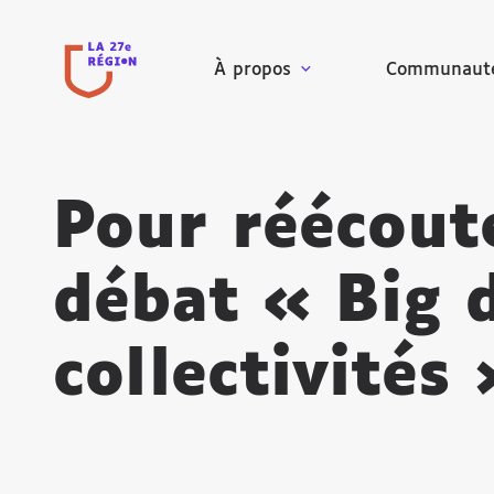
À propos
Communaut
Pour réécoute
débat « Big 
collectivités 