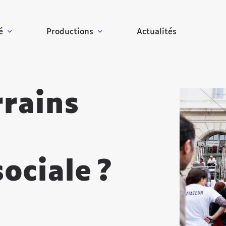
é
Productions
Actualités
rrains
Agrandir
ociale ?