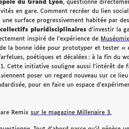
opole du Grand Lyon
, questionne directemen
ivités en gare. Comment recréer du lien social
ans une surface progressivement habitée par de
collectifs pluridisciplinaires
d’investir la g
ectement inspiré de l’expérience de
Muséomi
elà de la bonne idée pour prototyper et tester 
arfelues, poétiques et décalées : à la fin du w
 1. Cette initiative souligne aussi l’intérêt de
…viennent poser un regard nouveau sur ce lieu 
dardisée, pour en faire un espace d’expérime
 Gare Remix
sur le magazine Millenaire 3.
uestionne. Tout d’abord parce qu’il génère un 