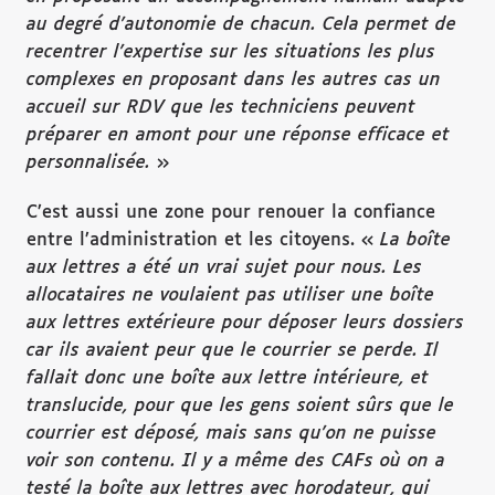
au degr
é
d
’
autonomie de chacun. Cela permet de
recentrer l
’
expertise sur les situations les plus
complexes en proposant dans les autres cas un
accueil sur RDV que les techniciens peuvent
pr
é
parer en amont pour une r
é
ponse efficace et
personnalis
é
e.
»
C’est aussi une zone pour renouer la confiance
entre l’administration et les citoyens. «
La bo
îte
aux lettres a
ét
é
un vrai sujet pour nous. Les
allocataires ne voulaient pas utiliser une bo
îte
aux lettres ext
érieure pour d
époser leurs dossiers
car ils avaient peur que le courrier se perde. Il
fallait donc une bo
îte aux lettre int
érieure, et
translucide, pour que les gens soient s
ûrs que le
courrier est d
épos
é, mais sans qu
’on ne puisse
voir son contenu. Il y a m
ême des CAFs o
ù
on a
test
é
la bo
îte aux lettres avec horodateur, qui