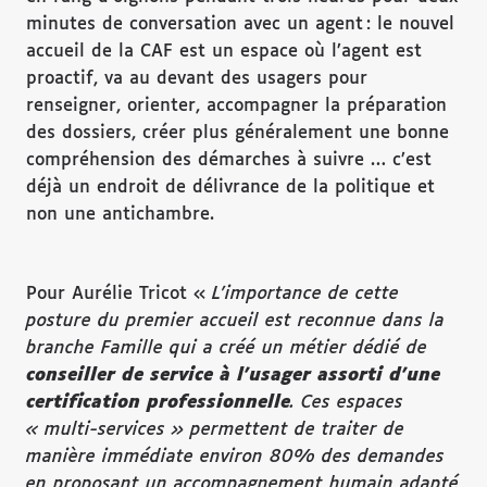
minutes de conversation avec un agent : le nouvel
accueil de la CAF est un espace où l’agent est
proactif, va au devant des usagers pour
renseigner, orienter, accompagner la préparation
des dossiers, créer plus généralement une bonne
compréhension des démarches à suivre … c’est
déjà un endroit de délivrance de la politique et
non une antichambre.
Pour Aurélie Tricot «
L
’
importance de cette
posture du premier accueil est reconnue dans la
branche Famille qui a cr
éé
un m
é
tier d
é
di
é
de
conseiller de service
à
l
’
usager assorti d
’
une
certification professionnelle
. Ces espaces
«
multi-services
»
permettent de traiter de
mani
è
re imm
é
diate environ 80% des demandes
en proposant un accompagnement humain adapt
é