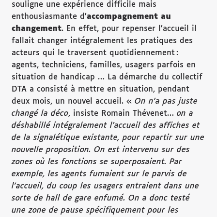
souligne une expérience difficile mais
enthousiasmante d’
accompagnement au
changement
. En effet, pour repenser l’accueil il
fallait changer intégralement les pratiques des
acteurs qui le traversent quotidiennement :
agents, techniciens, familles, usagers parfois en
situation de handicap … La démarche du collectif
DTA a consisté à mettre en situation, pendant
deux mois, un nouvel accueil. «
On n
’a pas juste
chang
é
la d
éco
, insiste Romain Thévenet…
on a
d
éshabill
é
int
égralement l
’accueil des affiches et
de la signal
étique existante, pour repartir sur une
nouvelle proposition. On est intervenu sur des
zones o
ù
les fonctions se superposaient. Par
exemple, les agents fumaient sur le parvis de
l
’accueil, du coup les usagers entraient dans une
sorte de hall de gare enfum
é. On a donc test
é
une zone de pause sp
écifiquement pour les