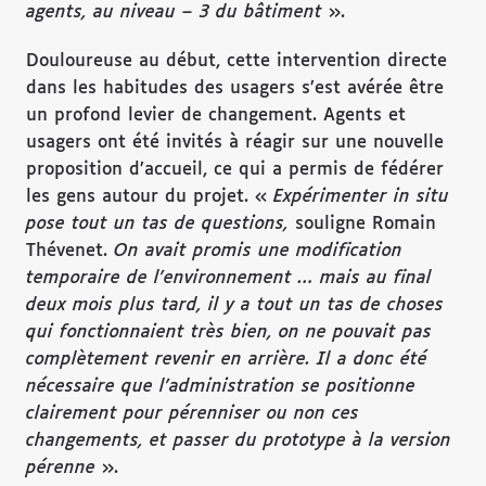
agents, au niveau – 3 du b
âtiment
».
Douloureuse au début, cette intervention directe
dans les habitudes des usagers s’est avérée être
un profond levier de changement. Agents et
usagers ont été invités à réagir sur une nouvelle
proposition d’accueil, ce qui a permis de fédérer
les gens autour du projet. «
Exp
érimenter in situ
pose tout un tas de questions,
souligne Romain
Thévenet.
On avait promis une modification
temporaire de l
’environnement
…
mais au final
deux mois plus tard, il y a tout un tas de choses
qui fonctionnaient tr
ès bien, on ne pouvait pas
compl
ètement revenir en arri
ère. Il a donc
ét
é
n
écessaire que l
’administration se positionne
clairement pour p
érenniser ou non ces
changements, et passer du prototype
à
la version
p
érenne
».