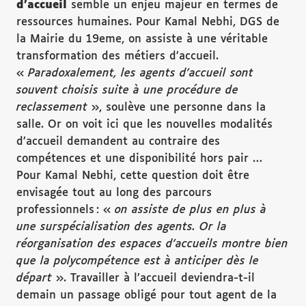
d
’accueil
semble un enjeu majeur en termes de
ressources humaines. Pour Kamal Nebhi, DGS de
la Mairie du 19eme, on assiste à une véritable
transformation des métiers d’accueil.
«
Paradoxalement, les agents d
’accueil sont
souvent choisis suite
à
une proc
édure de
reclassement
», soulève une personne dans la
salle. Or on voit ici que les nouvelles modalités
d’accueil demandent au contraire des
compétences et une disponibilité hors pair …
Pour Kamal Nebhi, cette question doit être
envisagée tout au long des parcours
professionnels : «
on assiste de plus en plus
à
une sursp
é
cialisation des agents. Or la
r
éorganisation des espaces d
’accueils montre bien
que la polycomp
étence est
à
anticiper d
ès le
d
épart
». Travailler à l’accueil deviendra-t-il
demain un passage obligé pour tout agent de la