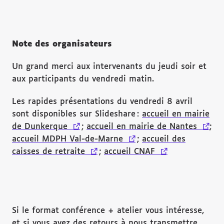
Note des organisateurs
Un grand merci aux intervenants du jeudi soir et
aux participants du vendredi matin.
Les rapides présentations du vendredi 8 avril
sont disponibles sur Slideshare :
accueil en mairie
de Dunkerque
(lien externe)
;
accueil en mairie de Nantes
(lien 
;
accueil MDPH Val-de-Marne
(lien externe)
;
accueil des
caisses de retraite
(lien externe)
;
accueil CNAF
(lien externe)
Si le format conférence + atelier vous intéresse,
et si vous avez des retours à nous transmettre,