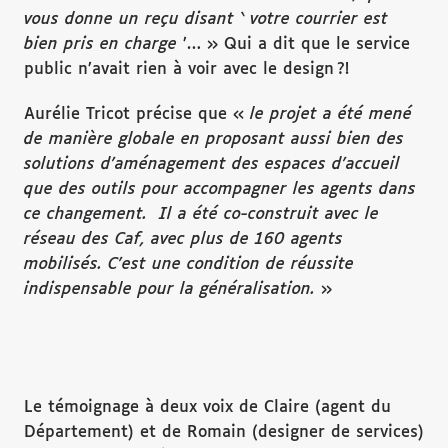
vous donne un re
çu disant
‘
votre courrier est
bien pris en charge
’… » Qui a dit que le service
public n’avait rien à voir avec le design ?!
Aurélie Tricot précise que «
le projet a
é
t
é
men
é
de mani
è
re globale en proposant aussi bien des
solutions d
’
am
é
nagement des espaces d
’
accueil
que des outils pour accompagner les agents dans
ce changement. Il a
é
t
é
co-construit avec le
r
é
seau des Caf, avec plus de 160 agents
mobilis
é
s. C
’
est une condition de r
é
ussite
indispensable pour la g
é
n
é
ralisation.
»
Le témoignage à deux voix de Claire (agent du
Département) et de Romain (designer de services)