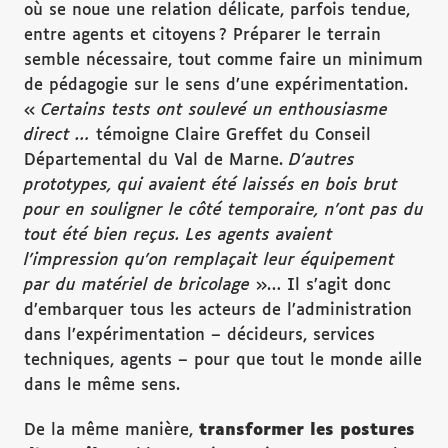
où se noue une relation délicate, parfois tendue,
entre agents et citoyens ? Préparer le terrain
semble nécessaire, tout comme faire un minimum
de pédagogie sur le sens d’une expérimentation.
«
Certains tests ont soulev
é
un enthousiasme
direct
…
témoigne Claire Greffet du Conseil
Départemental du Val de Marne.
D
’autres
prototypes, qui avaient
ét
é
laiss
és en bois brut
pour en souligner le c
ôt
é
temporaire, n
’ont pas du
tout
ét
é
bien re
çus. Les agents avaient
l
’impression qu
’on rempla
çait leur
équipement
par du mat
ériel de bricolage
»… Il s’agit donc
d’embarquer tous les acteurs de l’administration
dans l’expérimentation – décideurs, services
techniques, agents – pour que tout le monde aille
dans le même sens.
De la même manière,
transformer les postures