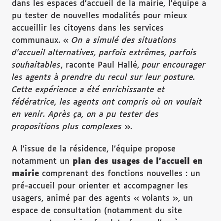
dans les espaces d’accueil de la mairie, l’équipe a
pu tester de nouvelles modalités pour mieux
accueillir les citoyens dans les services
communaux. «
On a simul
é
des situations
d
’accueil alternatives, parfois extr
êmes, parfois
souhaitables
, raconte Paul Hallé,
pour encourager
les agents
à
prendre du recul sur leur posture.
Cette exp
érience a
ét
é
enrichissante et
f
éd
ératrice, les agents ont compris o
ù
on voulait
en venir. Apr
ès
ça, on a pu tester des
propositions plus complexes
».
A l’issue de la résidence, l’équipe propose
notamment un
plan des usages de l
’accueil en
mairie
comprenant des fonctions nouvelles : un
pré-accueil pour orienter et accompagner les
usagers, animé par des agents « volants », un
espace de consultation (notamment du site